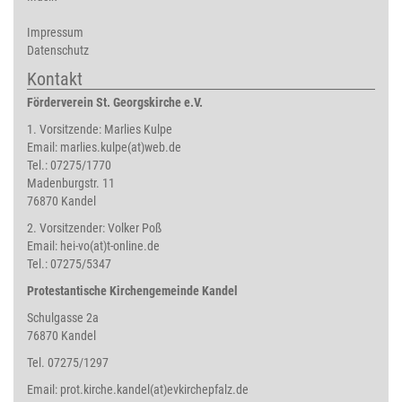
Impressum
Datenschutz
Kontakt
Förderverein St. Georgskirche e.V.
1. Vorsitzende: Marlies Kulpe
Email:
marlies.kulpe(at)web.de
Tel.: 07275/1770
Madenburgstr. 11
76870 Kandel
2. Vorsitzender: Volker Poß
Email:
hei-vo(at)t-online.de
Tel.: 07275/5347
Protestantische Kirchengemeinde Kandel
Schulgasse 2a
76870 Kandel
Tel. 07275/1297
Email:
prot.kirche.kandel(at)evkirchepfalz.de