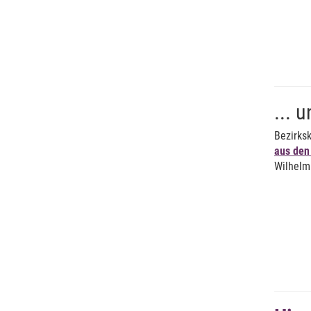
... 
Bezirks
aus den
Wilhelm