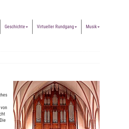
Geschichte
Virtueller Rundgang
Musik
ches
 von
cht
Die