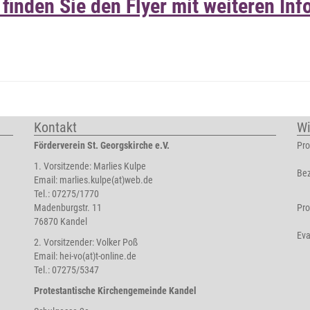
 finden Sie den Flyer mit weiteren In
Kontakt
Wi
Förderverein St. Georgskirche e.V.
Pro
1. Vorsitzende: Marlies Kulpe
Bez
Email:
marlies.kulpe(at)web.de
Tel.: 07275/1770
Madenburgstr. 11
Pro
76870 Kandel
Eva
2. Vorsitzender: Volker Poß
Email:
hei-vo(at)t-online.de
Tel.: 07275/5347
Protestantische Kirchengemeinde Kandel