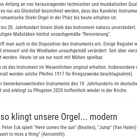
on Anfang an von herausragender technischer und musikalischer Qual
es nur als Glücksfall bezeichnet werden, dass das Kandeler Instrumen
romantische Stiehr-Orgel in der Pfalz bis heute erhalten ist.
 ins 20. Jahrhundert hinein blieb das Instrument nahezu unverändert.
utigen Maßstäben höchst unsachgemäße "Renovierung".
iff man auch in die Disposition des Instruments ein. Einige Registe
d erneuert und die Windladen unsachgemäß verändert. Seit über vierzi
t worden. Heute ist sie nur noch mit Mühen spielbar.
ist das Instrument im Wesentlichen original erhalten. Insbesondere d
berall wurden solche Pfeifen 1917 für Kriegszwecke beschlagnahmt).
er bemerkenswertesten Instrumente des 19. Jahrhunderts im deutsc
t und erklingt zu Pfingsten 2020 hoffentlich wieder in der Kirche.
so klingt unsere Orgel... modern
 Peter Eck spielt "Here comes the sun" (Beatles), "Jump" (Van Halen)
 want to miss a thing" (Aerosmith).