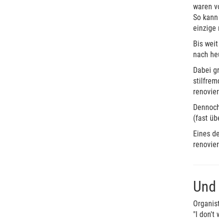
waren v
So kann 
einzige 
Bis weit
nach he
Dabei gr
stilfrem
renovier
Dennoch 
(fast ü
Eines d
renovier
Und 
Organist
"I don't