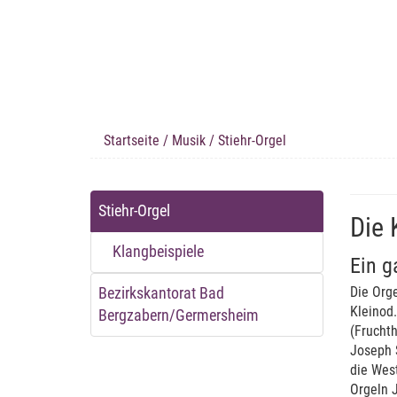
Startseite
/
Musik
/ Stiehr-Orgel
Stiehr-Orgel
Die 
Klangbeispiele
Ein g
Die Orge
Bezirkskantorat Bad
Kleinod
Bergzabern/Germersheim
(Frucht
Joseph S
die West
Orgeln 