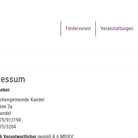
Förderverein
Veranstaltungen
ressum
eber:
irchengemeinde Kandel
sse 2a
andel
275/913190
75/3204
ch Verantwortlicher
gemäß § 6 MDStV: