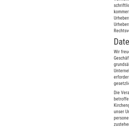
schriftl
kommerzi
Urheberr
Urheber
Rechtsv
Date
Wir fre
Geschäft
grundsä
Unterne
erforder
gesetzli
Die Ver
betroffe
Kirchen
unser U
persone
zustehe