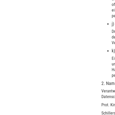
of
e
p
j
Dr
d
Ve
k
Ei
u
Ha
p
2. Name
Verantw
Datensc
Prot. K
Schillers