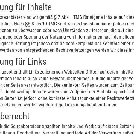
ung für Inhalte
nsteanbieter sind wir gemäß § 7 Abs.1 TMG für eigene Inhalte auf di
rtlich. Nach §§ 8 bis 10 TMG sind wir als Diensteanbieter jedoch nich
tionen zu überwachen oder nach Umständen zu forschen, die auf eine 
fernung oder Sperrung der Nutzung von Informationen nach den allgem
gliche Haftung ist jedoch erst ab dem Zeitpunkt der Kenntnis einer 
werden von entsprechenden Rechtsverletzungen werden wir diese In
ung für Links
gebot enthält Links zu externen Webseiten Dritter, auf deren Inhalte
emden Inhalte auch keine Gewähr übernehmen. Für die Inhalte der verl
r der Seiten verantwortlich. Die verlinkten Seiten wurden zum Zeitpu
t. Rechtswidrige Inhalte waren zum Zeitpunkt der Verlinkung nicht er
en Seiten ist jedoch ohne konkrete Anhaltspunkte einer Rechtsverlet
erletzungen werden wir derartige Links umgehend entfernen.
berrecht
h die Seitenbetreiber erstellten Inhalte und Werke auf diesen Seiten
ältigung, Bearbeitung, Verbreitung und jede Art der Verwertung auße