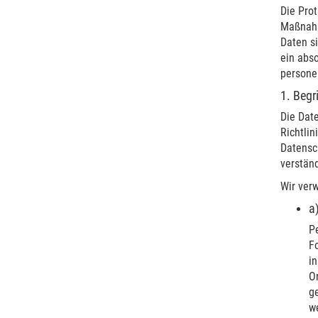
Die Prot
Maßnahm
Daten s
ein abso
persone
1. Beg
Die Date
Richtli
Datensch
verständ
Wir ver
a
Pe
Fo
i
O
ge
w