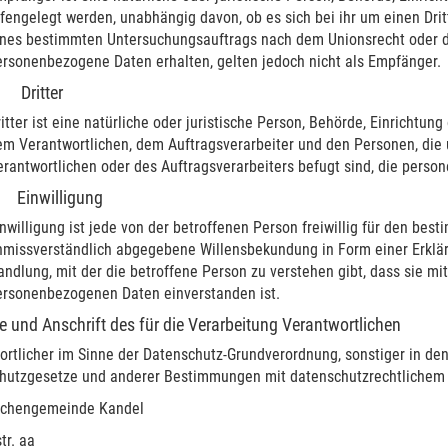
fengelegt werden, unabhängig davon, ob es sich bei ihr um einen Dri
ines bestimmten Untersuchungsauftrags nach dem Unionsrecht oder d
ersonenbezogene Daten erhalten, gelten jedoch nicht als Empfänger.
) Dritter
itter ist eine natürliche oder juristische Person, Behörde, Einrichtun
em Verantwortlichen, dem Auftragsverarbeiter und den Personen, die 
rantwortlichen oder des Auftragsverarbeiters befugt sind, die pers
) Einwilligung
nwilligung ist jede von der betroffenen Person freiwillig für den best
nmissverständlich abgegebene Willensbekundung in Form einer Erklär
ndlung, mit der die betroffene Person zu verstehen gibt, dass sie mi
ersonenbezogenen Daten einverstanden ist.
 und Anschrift des für die Verarbeitung Verantwortlichen
ortlicher im Sinne der Datenschutz-Grundverordnung, sonstiger in de
hutzgesetze und anderer Bestimmungen mit datenschutzrechtlichem C
irchengemeinde Kandel
tr. aa