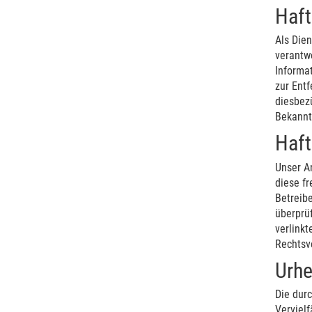
Haft
Als Die
verantwo
Informa
zur Ent
diesbezü
Bekannt
Haft
Unser An
diese fr
Betreibe
überprüf
verlinkt
Rechtsv
Urhe
Die durc
Vervielf