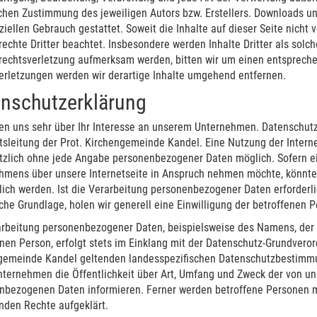
ichen Zustimmung des jeweiligen Autors bzw. Erstellers. Downloads und
ellen Gebrauch gestattet. Soweit die Inhalte auf dieser Seite nicht 
echte Dritter beachtet. Insbesondere werden Inhalte Dritter als solc
rechtsverletzung aufmerksam werden, bitten wir um einen entsprech
erletzungen werden wir derartige Inhalte umgehend entfernen.
nschutzerklärung
uen uns sehr über Ihr Interesse an unserem Unternehmen. Datenschutz
sleitung der Prot. Kirchengemeinde Kandel. Eine Nutzung der Interne
tzlich ohne jede Angabe personenbezogener Daten möglich. Sofern e
hmens über unsere Internetseite in Anspruch nehmen möchte, könnte
lich werden. Ist die Verarbeitung personenbezogener Daten erforderli
che Grundlage, holen wir generell eine Einwilligung der betroffenen P
arbeitung personenbezogener Daten, beispielsweise des Namens, der 
nen Person, erfolgt stets im Einklang mit der Datenschutz-Grundvero
gemeinde Kandel geltenden landesspezifischen Datenschutzbestimmu
nternehmen die Öffentlichkeit über Art, Umfang und Zweck der von un
nbezogenen Daten informieren. Ferner werden betroffene Personen mi
nden Rechte aufgeklärt.