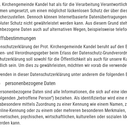
. Kirchengemeinde Kandel hat als für die Verarbeitung Verantwortlic
en umgesetzt, um einen möglichst lückenlosen Schutz der über dies
icherzustellen. Dennoch können Internetbasierte Datenübertragungen 
luter Schutz nicht gewährleistet werden kann. Aus diesem Grund steht
nbezogene Daten auch auf alternativen Wegen, beispielsweise telefon
riffsbestimmungen
nschutzerklärung der Prot. Kirchengemeinde Kandel beruht auf den Be
nien- und Verordnungsgeber beim Erlass der Datenschutz-Grundveror
utzerklärung soll sowohl für die Öffentlichkeit als auch für unsere 
lich sein. Um dies zu gewährleisten, möchten wir vorab die verwendet
wenden in dieser Datenschutzerklärung unter anderem die folgenden B
) personenbezogene Daten
rsonenbezogene Daten sind alle Informationen, die sich auf eine ident
lgenden „betroffene Person“) beziehen. Als identifizierbar wird eine n
nsbesondere mittels Zuordnung zu einer Kennung wie einem Namen, zu
nline-Kennung oder zu einem oder mehreren besonderen Merkmalen, d
netischen, psychischen, wirtschaftlichen, kulturellen oder sozialen Ide
erden kann.