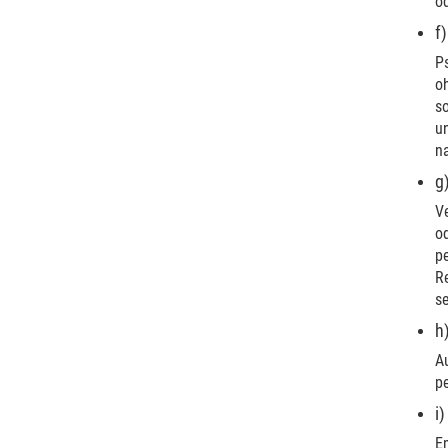
o
f
P
o
s
un
n
g
Ve
od
p
R
s
h
Au
p
i
Em