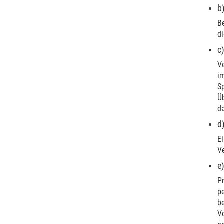
b
Be
di
c
Ve
i
S
Üb
d
d
Ei
V
e
Pr
p
be
Vo