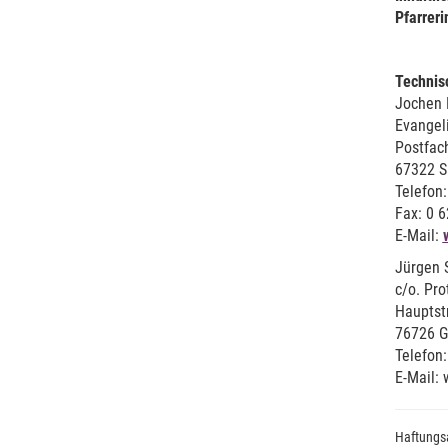
Pfarrer
Technis
Jochen 
Evangel
Postfac
67322 S
Telefon:
Fax: 0 
E-Mail:
Jürgen S
c/o. Pr
Hauptstr
76726 
Telefon
E-Mail:
Haftungsa