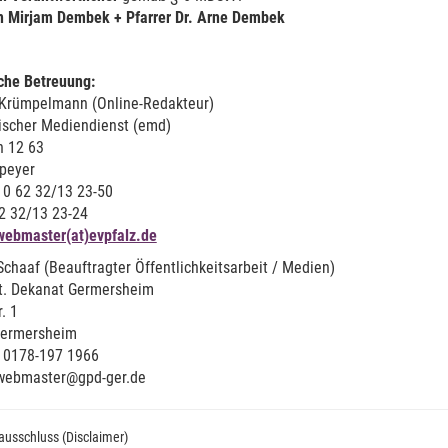
in Mirjam Dembek + Pfarrer Dr. Arne Dembek
che Betreuung:
Krümpelmann (Online-Redakteur)
ischer Mediendienst (emd)
h 12 63
peyer
 0 62 32/13 23-50
62 32/13 23-24
webmaster(at)evpfalz.de
chaaf (Beauftragter Öffentlichkeitsarbeit / Medien)
ot. Dekanat Germersheim
. 1
Germersheim
: 0178-197 1966
 webmaster@gpd-ger.de
usschluss (Disclaimer)